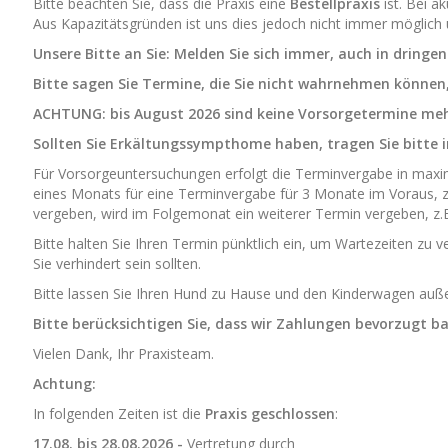
Bitte beachten Sie, dass die Praxis eine
Bestellpraxis
ist. Bei 
Aus Kapazitätsgründen ist uns dies jedoch nicht immer möglich 
Unsere Bitte an Sie: Melden Sie sich immer, auch in dringe
Bitte sagen Sie Termine, die Sie nicht wahrnehmen können,
ACHTUNG: bis August 2026 sind keine Vorsorgetermine meh
Sollten Sie Erkältungssympthome haben, tragen Sie bitte 
Für Vorsorgeuntersuchungen erfolgt die Terminvergabe in maxi
eines Monats für eine Terminvergabe für 3 Monate im Voraus, z.B
vergeben, wird im Folgemonat ein weiterer Termin vergeben, z.
Bitte halten Sie Ihren Termin pünktlich ein, um Wartezeiten zu v
Sie verhindert sein sollten.
Bitte lassen Sie Ihren Hund zu Hause und den Kinderwagen auße
Bitte berücksichtigen Sie, dass wir Zahlungen bevorzugt b
Vielen Dank, Ihr Praxisteam.
Achtung:
In folgenden Zeiten ist die
Praxis geschlossen
:
17.08. bis 28.08.2026 -
Vertretung durch